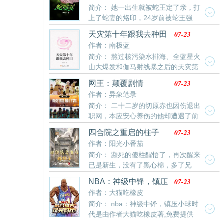
简介： 她一出生就被蛇王定了亲，打
被系统发现，将降级为s级，却因祸得福触发超神级天
上了蛇妻的烙印，24岁前被蛇王强
赋。两大天赋相辅相成，叶凌在不断的杀戮中快速提
娶，爷爷说这是他们沈家欠蛇王的，只有嫁蛇王才能保
升，在所有人惊愕的目光中遥遥领先。叶凌立志要带领
07-23
天灾第十年跟我去种田
命……
龙国在诸神荣耀帝国崛起。第一主城凌天城，第一王城
作者：南极蓝
凌天
简介： 熬过核污染水排海、全蓝星火
山大爆发和伽马射线暴之后的天灾第
十年，夏青昂首挺胸走出安全区。 谁都别拦着姐，姐要
07-23
网王：颠覆剧情
去种田！
作者：异象笔录
简介： 二十二岁的切原赤也因伤退出
职网，本应安心养伤的他却遭遇了前
所未有的网暴和污蔑，甚至波及了家里人。伤透身心的
07-23
四合院之重启的柱子
切原赤也结束自己的生命后却意外重回国中时期，看到
作者：阳光小番茄
昔日的前辈们，他决定要改变立海大网球部和前辈们的
简介： 濒死的傻柱醒悟了，再次醒来
结局。（立海群像，非单一主角）（简介废勿见怪）
已是新生，没有了黑心棉，多了兄
弟，好好的爱家人，仇人一生不会幸福，不得善终。
07-23
NBA：神级中锋，镇压
注：本书会颠覆三观
小球时代
作者：大猫吃橡皮
简介： nba：神级中锋，镇压小球时
代是由作者大猫吃橡皮著,免费提供