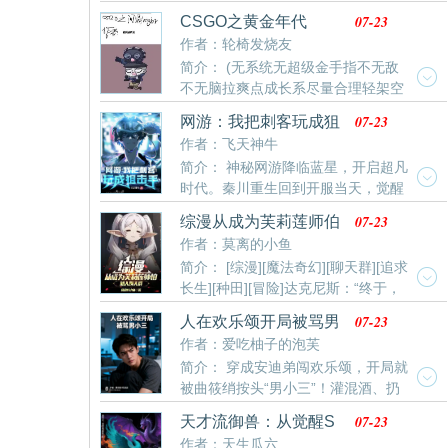
nba：神级中锋，镇压小球时代最新清爽干净的文字章
07-23
CSGO之黄金年代
节在线阅读。
作者：轮椅发烧友
简介： (无系统无超级金手指不无敌
不无脑拉爽点成长系尽量合理轻架空
短期内无女主)重返2015年，一个小城男孩如何凭借自
07-23
网游：我把刺客玩成狙
己的天赋，成为csgo届的goat，问鼎jor之巅的故事，书
击手
作者：飞天神牛
中内容如果有冒犯到谁，我会修改，尽量尊重历史，但
简介： 神秘网游降临蓝星，开启超凡
还是要架空历史，哈哈哈。文笔有限，如果能看到这本
时代。秦川重生回到开服当天，觉醒
书，请多多留言提建议，我会坚持把这本书写完。
sss级天赋——狙神。面对如此逆天的天赋，秦川的选
07-23
综漫从成为芙莉莲师伯
择是。刺客！一击必杀，远遁千里，谁说刺客只能玩近
加入聊天群
作者：莫离的小鱼
战。
简介： [综漫][魔法奇幻][聊天群][追求
长生][种田][冒险]达克尼斯：“终于，
管理员要对我这个骑士实施捆绑魔法了么？”上官
07-23
人在欢乐颂开局被骂男
羽：“……你这个变态骑士……”“很久不见了呢，芙莉
小三
作者：爱吃柚子的泡芙
莲……”芙莉莲：“呀咩得呦～不要揉我的脸了……”上官
简介： 穿成安迪弟闯欢乐颂，开局就
羽：“老东西可爱捏～”芙莉莲：“明明你比我还要老的
被曲筱绡按头“男小三”！灌混酒、扔
说……”……简介无力，移步正文
酒店、五十杯白酒赌坦白局，她花式整蛊没停过。邱莹
07-23
天才流御兽：从觉醒S
莹骂渣男、樊胜美劝“回头”，22楼误会扎堆。一边要应
级天赋开始
作者：天生瓜六