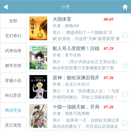
分类
08-05
大国体育
全部
作者：静物JW
简介： 腾盛得到了一个能购买“天
玄幻奇幻
赋”的系统，但这些“天赋”都需要用“奥
林匹克点数”来购买。“新任务：世界杯出线！”“任务要
07-29
黏人哥儿变甜粥！沉稳
武侠仙侠
求：请帮助中国男足打入世界杯！”####“新任务：挑战
屠户宠不够
作者：拿不住铁
梦之队！”“任务要求：请迫使梦一队喊出暂停！”腾
简介： （简介内容会在正文里出现）
盛：“？？？？？？”
都市言情
响水村的郑屠户夫妻俩最近那个愁
啊，他们儿子郑则，是村里出了名的大龄汉子，同龄人
07-26
原神：败给深渊后我开
的孩子都能下河摸鱼了，他今年二十一还没成亲。第一
穿越小说
启了二周目
作者：东太行长谷川
个媒婆上门，郑则说要个力气大的；第二个媒婆上门，
简介： 又名『荧的重启人生』！与原
郑则说要个会杀猪的；第三个媒婆上门，郑则说要样貌
科幻异灵
作相同的舞台、开始上演新的剧目！
好看的。响水村的狗听了都摇头，村民乐得看热闹，郑
欢迎「原学家」！在纳塔与深渊的对战中我不幸落败、
则这眼光挑剔啊，怕不是要娶个天仙噢！郑屠户夫
07-26
十级一顶级天赋，开局
却因神秘力量得到重来的机会？这次的旅途我将联合众
网游竞技
妻：“”（叹气捂脸）一日父子俩从镇上卖完春笋驾牛
就无敌
作者：黑夜可真黑啊
多势力，向深渊大敌发起真正的决战！而在旅途的最
简介： 如果有一天，你的好兄弟过来
后，哥哥竟然……[轻小说风格荧第一人称全角色出场含
其它类型
跟你说他重生了，并且说以后游戏会
活动剧情无c倾向设定党经营逻辑慢热]感谢各位的阅读