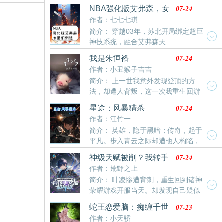
和现实世界融合，末世降临。你会怎么办？李万基只当
和关注！
07-24
NBA强化版艾弗森，女
是一个玩笑可是慢慢发现不对劲，现在发生的事儿都被
星们倒追
作者：七七七琪
好兄弟说中了！不是，哥们？你来真的？既然好朋友重
简介： 穿越03年，苏北开局绑定超巨
生了，那李万基只需抱紧大腿，享受躺平人生……但玩
神技系统，融合艾弗森天
着玩着才慢慢发现……自己好像更强！到底是谁抱谁大
赋！、、、、、、等等。苏北成为马奎特大学大一新
腿呢？？李万基信手一剑削掉魔神的半个脑袋，再次问
07-24
我是朱恒裕
生，联手韦德，从降维打击ncaa开始，不断获得超巨神
出那个问题，“到底是谁抱谁大腿啊？”说话！！！
作者：小丑猴子吉吉
技，一步步制霸nba！！！爱情道路也是一帆风顺。颜
简介： 上一世我意外发现登顶的方
值实力人气金钱，一切都拉满的苏北，让女星们疯狂倒
法，却遭人背叛，这一次我重生回游
追！！！“闪电侠”韦德：“和苏北当队友真是一件幸福的
戏开服当天，我势必要夺回一切，夺回属于我的一切。
事情！”“答案”艾弗森：“当一支球队有两个答案时，比赛
07-24
星途：风暴猎杀
就可以结束了！”“小飞侠”科比：“我
作者：江竹一
简介： 英雄，隐于黑暗；传奇，起于
平凡。步入青云之际却遭他人构陷，
大好前途毁于一旦，万念俱灰之下，他进入另一个世
07-24
神级天赋被削？我转手
界，虚拟与现实交互，且看韩昀如何实现游戏与人生的
又抽超神级
作者：荒野之上
梦幻联动，一步步走出迷惘，从平凡中崛起，谱写属于
简介： 叶凌惨遭背刺，重生回到诸神
自己的王者之路。
荣耀游戏开服当天。却发现自己疑似
从一个玩家变成了nc……原本所有玩家都是从地球降临
07-23
蛇王恋爱脑：痴缠千世
到游戏世界，可他却没有了退出游戏选项。想要重回地
轮回妻
作者：小天骄
球，他必须活到十年后游戏和现实彻融合。他因为重生