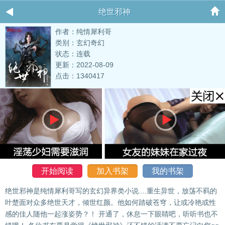
绝世邪神
作者：纯情犀利哥
类别：玄幻奇幻
状态：连载
更新：2022-08-09
点击：1340417
开始阅读
加入书架
我的书架
绝世邪神是纯情犀利哥写的玄幻异界类小说....重生异世，放荡不羁的
叶楚面对众多绝世天才，倾世红颜。他如何踏破苍穹，让或冷艳或性
感的佳人随他一起涨姿势？！ 开通了，休息一下眼睛吧，听听书也不