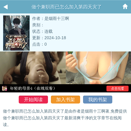
做个兼职而已怎么加入第四天灾了
作者：是烟雨十三啊
类别：
状态：连载
更新：2024-10-18
点击：0
开始阅读
加入书架
我的书架
做个兼职而已怎么加入第四天灾了是由作者是烟雨十三啊著,免费提供
做个兼职而已怎么加入第四天灾了最新清爽干净的文字章节在线阅
读。