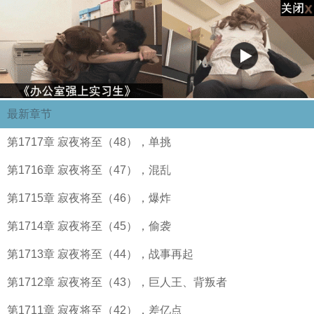
最新章节
第1717章 寂夜将至（48），单挑
第1716章 寂夜将至（47），混乱
第1715章 寂夜将至（46），爆炸
第1714章 寂夜将至（45），偷袭
第1713章 寂夜将至（44），战事再起
第1712章 寂夜将至（43），巨人王、背叛者
第1711章 寂夜将至（42），差亿点