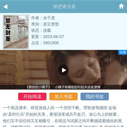
谁把谁当真
作者：水千丞
类别：其它类型
状态：连载
更新：2023-06-07
点击：3901906
开始阅读
加入书架
我的书架
一个风流薄幸、肆意游戏人间 一个历经千帆、理智凌驾感情 这场
由“及时行乐”开始的关系，逐渐演变成兵不血刃、攻心为上的较量，
他们互不信任却又互相吸引，在猜忌与试探之间不断挑战着彼此的底