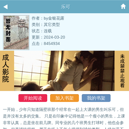
乐可
作者：by金银花露
类别：其它类型
状态：连载
更新：2024-03-20
点击：8454934
开始阅读
加入书架
我的书架
一开始，少年只知道隔壁班那个经常在一起上大课的男生叫乐可，但
是并没有太多的交集。 只是在印象中记得他是一个瘦小的男生，上课
非常认真，总是坐在前几牌。同专业的几个班男生打球时，他也会参