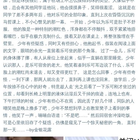
加，但是球技很烂，属于在场上不怎么摸得到球的类型。人缘似乎不
错，总会有其他同学逗他玩，他会摸摸鼻子，笑得很羞涩。 这就是在
同学了差不多两年后，他对乐可的全部印象。直到上次在昏昏沉沉的
马哲课上，不小心瞥见的那一幕。 一开始，少年以为乐可是肚子不舒
服。 他的脸是一种特别的潮红色，浑身都在不停颤抖，双手紧紧地捂
着嘴巴，似乎在极力克制什么。接着又趴在课桌上，将整张脸埋在手
臂里。 少年有些疑惑，同时又有些担心，他抱起书，假装在阅读上面
的文字，眼睛的余光一直留着乐可坐的那个角落。 过了一会儿，乐可
的身体挪了挪，有人从座位上坐起来，似乎一直躺在那里睡觉。少年
认识那人，是乐可宿舍的老大。他笑着凑到乐可耳边说了什么，乐可
脸上的潮红尚未退去，却又变得更红了。 这是怎么回事，少年有些奇
怪，一到下课，那两人就出去了，直到再上课也没回来。 放学后，少
年按捺不住心中的好奇，特意趁人走`光之后看了一下乐可刚才坐过的
位置，却看到长椅上明显的液体沾湿后又干掉的痕迹，连地上也有。
下午打球的时候，少年有些心不在焉，因此丢了好几个球，同队的人
嘲笑他是晚上撸多了吧，少年不禁想到早上在教室凳子上看到的事
情，他笑了一声，喃喃自语道：“不是吧……” 然后回宿舍冲澡吃饭。
可是心里依旧存了个疑惑，仿佛是窥见了一个惊天秘密的一角。 直到
那一天…… --by金银花露